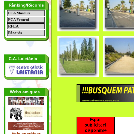
Rànking/Rècords
FCA Masculí
FCA Femení
RFEA
Rècords
C.A. Laietània
Webs amigues
Vols aparèixer