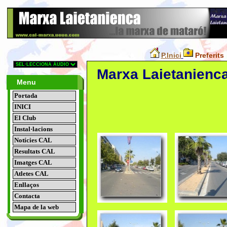
P.Inici
Preferits
Marxa Laietanienca.
Menu
Portada
INICI
El Club
Instal·lacions
Notícies CAL
Resultats CAL
Imatges CAL
Atletes CAL
Enllaços
Contacta
Mapa de la web