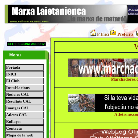
P.Inici
Preferits
W
Menu
Portada
INICI
Marchadores.
El Club
Instal·lacions
Notícies CAL
Resultats CAL
Imatges CAL
Atletisme.c
Atletes CAL
Enllaços
Contacta
Mapa de la web