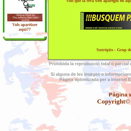
Vols que la teva web aparegui en aq
Vols aparèixer
aqui??
Ssstrèpits - Grup d
Prohibida la reproducció total o parcial
Si alguna de les imatges o informacions 
Pàgina optimitzada per a Internet E
Pàgina 
Copyright© 