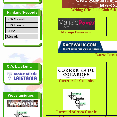
Weblog Oficial del Club Atle
Rànking/Rècords
FCA Masculí
FCA Femení
RFEA
Mariajo Poves.com
Rècords
Racewalker.
C.A. Laietània
Correr es de Cobardes
Webs amigues
Juventud Atletica Guadix